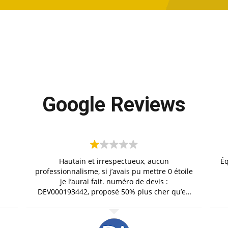
Google Reviews
Hautain et irrespectueux, aucun
Éq
professionnalisme, si j’avais pu mettre 0 étoile
je l’aurai fait. numéro de devis :
DEV000193442, proposé 50% plus cher qu’en
passant en direct avec l assureur. de plus ca
fait pas bizarre, que des avis 5* et aucun avis
négatif ? les avis sont peu être des faux avis