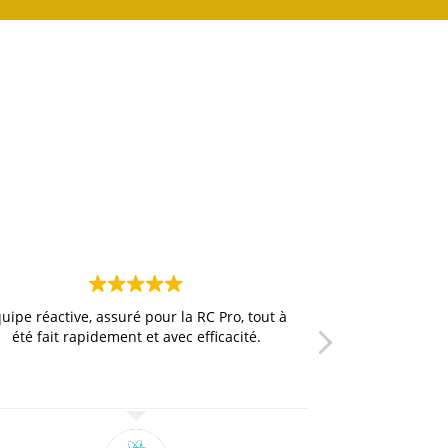
uipe réactive, assuré pour la RC Pro, tout à
Meilleurs co
été fait rapidement et avec efficacité.
m’avoir aidé e
toi 