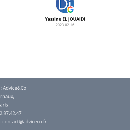
de faut comptes, a vérifier.. Khairedine
Amardjia : 1 seul avis dans sa vie et 5*. la
personne ne remonte meme pas sur google,
Yassine EL JOUAIDI
2023-02-16
 : Advice&Co
ernaux,
aris
52.97.42.47
 : contact@adviceco.fr