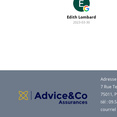
Edith Lombard
2023-03-30
Adresse
7 Rue T
75011, P
tèl : 09.
courriel